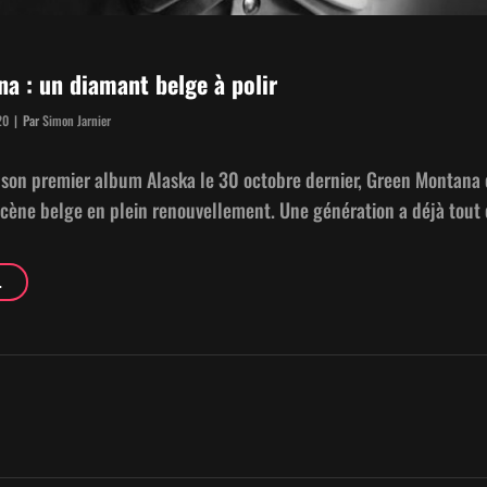
a : un diamant belge à polir
Byline
20
|
Par
Simon Jarnier
e son pre­mier album Alas­ka le 30 octo­bre dernier, Green Mon­tana 
cène belge en plein renou­velle­ment. Une généra­tion a déjà tout 
GREEN
…
MON­
TANA
:
UN
DIA­
MANT
BELGE
À POLIR