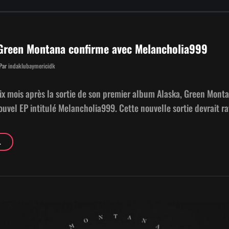
Green Montana confirme avec Melancholia999
Byline
Par
indaklubaymericidk
x mois après la sor­tie de son pre­mier album Alas­ka, Green Mon­ta
­v­el EP inti­t­ulé Melancholia999. Cette nou­velle sor­tie devrait ra
[REVIEW]
…
—
GREEN
MON­
TANA
CON­
FIRME
AVEC
MELANCHOLIA999