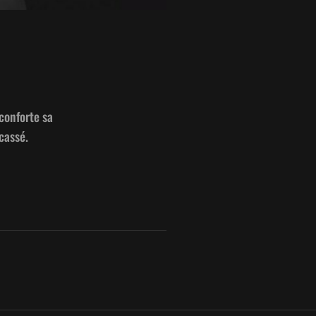
con­forte sa
cassé.