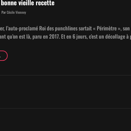
bonne vieille recette
Byline
Par
Cécile Vienney
r, l’auto-proclamé Roi des punch­lines sor­tait « Périmètre », son 
nt qu’on est là, paru en 2017. Et en 6 jours, c’est un décol­lage à
HUGO
…
TSR,
LA
BONNE
VIEILLE
RECETTE