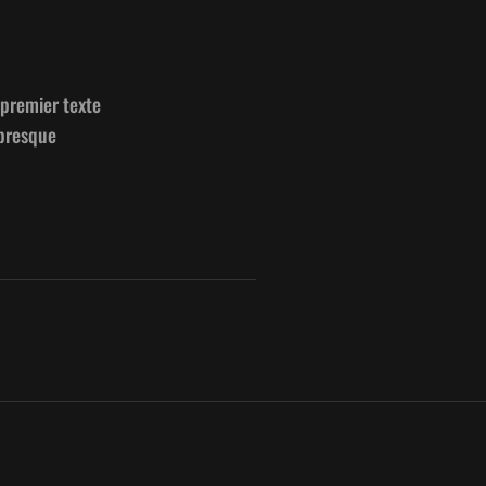
pre­mier texte
 presque