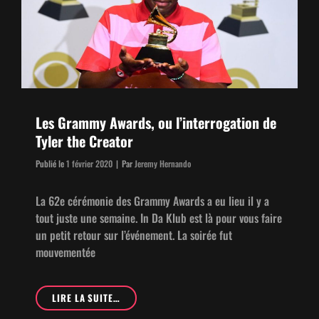
Les Grammy Awards, ou l’interrogation de
Tyler the Creator
Byline
Publié le
1 février 2020
|
Par
Jeremy Hernando
La 62e céré­monie des Gram­my Awards a eu lieu il y a
tout juste une semaine. In Da Klub est là pour vous faire
un petit retour sur l’événement. La soirée fut
mouvementée
LES
LIRE LA SUITE…
GRAM­