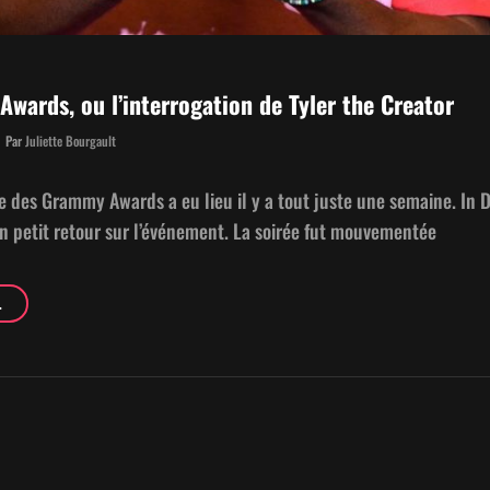
wards, ou l’interrogation de Tyler the Creator
Byline
Par
Juliette Bourgault
e des Gram­my Awards a eu lieu il y a tout juste une semaine. In D
un petit retour sur l’événement. La soirée fut mouvementée
LES
…
GRAM­
MY
AWARDS,
OU
L’INTERROGATION
DE
TYLER
THE