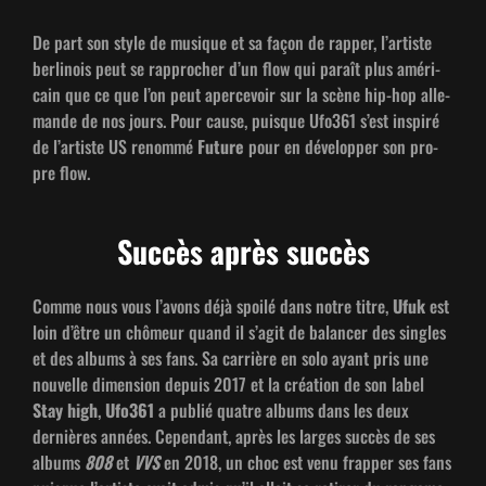
De part son style de musique et sa façon de rap­per, l’artiste
berli­nois peut se rap­procher d’un flow qui paraît plus améri­
cain que ce que l’on peut apercevoir sur la scène hip-hop alle­
mande de nos jours. Pour cause, puisque Ufo361 s’est inspiré
de l’artiste US renom­mé
Future
pour en dévelop­per son pro­
pre flow.
Succès après succès
Comme nous vous l’avons déjà spoilé dans notre titre,
Ufuk
est
loin d’être un chômeur quand il s’agit de bal­ancer des sin­gles
et des albums à ses fans. Sa car­rière en solo ayant pris une
nou­velle dimen­sion depuis 2017 et la créa­tion de son label
Stay high
,
Ufo361
a pub­lié qua­tre albums dans les deux
dernières années. Cepen­dant, après les larges suc­cès de ses
albums
808
et
VVS
en 2018, un choc est venu frap­per ses fans