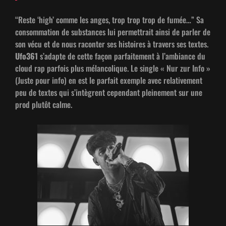
“Reste ‘high’ comme les anges, trop trop trop de fumée…” Sa
con­som­ma­tion de sub­stances lui per­me­t­trait ain­si de par­ler de
son vécu et de nous racon­ter ses his­toires à tra­vers ses textes.
Ufo361
s’adapte de cette façon par­faite­ment à l’ambiance du
cloud rap par­fois plus mélan­col­ique. Le sin­gle « Nur zur Info »
(Juste pour info) en est le par­fait exem­ple avec rel­a­tive­ment
peu de textes qui s’in­tè­grent cepen­dant pleine­ment sur une
prod plutôt calme.