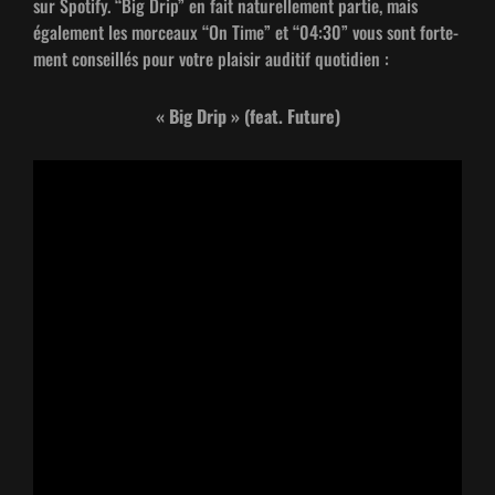
sur Spo­ti­fy. “Big Drip” en fait naturelle­ment par­tie, mais
égale­ment les morceaux “On Time” et “04:30” vous sont forte­
ment con­seil­lés pour votre plaisir audi­tif quotidien :
« Big Drip » (feat. Future)