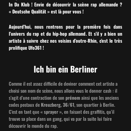
In Da Klub ! Envie de décou­vrir la scène rap alle­mande ?
« Deutsche Qual­ität » est là pour vous !
Aujourd’hui, nous ren­trons pour la pre­mière fois dans
l’univers du rap et du hip-hop alle­mand. Et s’il y a bien un
artiste à suiv­re chez nos voisins d’outre-Rhin, c’est le très
pro­lifique Ufo361 !
Ich bin ein Berliner
Comme il est assez dif­fi­cile de devin­er com­ment cet artiste a
choisi son nom de scène, nous allons vous le don­ner cash : il
s’agit d’une con­trac­tion de son
prénom
ain­si que les anciens
codes postaux de
Kreuzberg,
36/61
, son quarti­er à Berlin.
C’est en tant que
« sprayer »,
en faisant des graf­fi­tis, qu’il
trou­ve sa place dans un gang, qui va par la suite lui faire
décou­vrir le monde du rap.