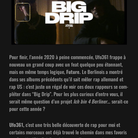
Pour finir, l’année 2020 à peine com­mencée, Ufo361 frappe à
nou­veau un grand coup avec un feat quelque peu éton­nant,
mais en même temps logique,
Future.
Le Berli­nois a mon­tré
dans ses albums précé­dents qu’il sait mêler rap alle­mand et
rap US : c’est juste un régal de voir ces deux rappeurs se com­
pléter dans “Big Drip”. Pour les plus curieux d’entre vous, il
serait même ques­tion d’un pro­jet
Ich bin 4 Berlin­er
… serait-ce
pour cette année ?
Ufo361,
c’est une très belle décou­verte de rap pour moi et
cer­tains morceaux ont déjà trou­vé le chemin dans mes favoris