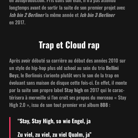
en auto­pro­duc­tion. Pris dans son élan, il n’a pas atten­du
longtemps avant de sor­tir la suite de son pre­mier pro­jet avec
Ich bin 2 Berlin­er
la même année et
Ich bin 3 Berlin­er
en 2017.
Trap et Cloud rap
Après avoir débuté sa car­rière au début des années 2010 sur
un style de hip-hop plus old school au sein du trio
Belli­ni
Boyz
, le Berli­nois s’ori­ente plutôt vers le son de la trap en
évolu­ant sans mai­son de disque cette fois-ci. En effet, il monte
par la suite son pro­pre label
Stay high
en 2017 qui le car­ac­
téris­era à mer­veille si l’on croit ses pro­pos du morceau « Stay
High 2.0 », issu de son tout pre­mier vrai album
808
:
“Stay, Stay High, so wie Engel, ja
Zu viel, zu viel, zu viel Qualm, ja”