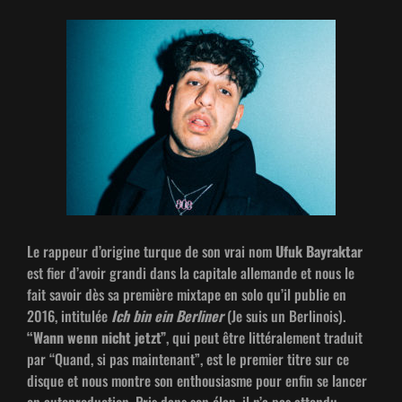
Le rappeur d’origine turque de son vrai nom
Ufuk Bayrak­tar
est fier d’avoir gran­di dans la cap­i­tale alle­mande et nous le
fait savoir dès sa pre­mière mix­tape en solo qu’il pub­lie en
2016, inti­t­ulée
Ich bin ein Berlin­er
(Je suis un Berli­nois).
“Wann wenn nicht jet­zt”
, qui peut être lit­térale­ment traduit
par “Quand, si pas main­tenant”, est le pre­mier titre sur ce
disque et nous mon­tre son ent­hou­si­asme pour enfin se lancer