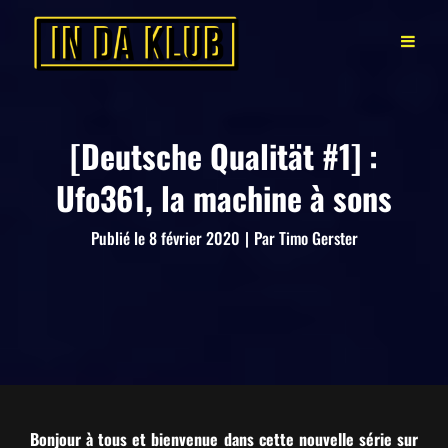
[Deutsche Qualität #1] :
Ufo361, la machine à sons
Byline
Publié le
8 février 2020
|
Par
Timo Gerster
Bon­jour à tous et bien­v­enue dans cette nou­velle série sur