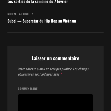
de
Précédent
Les sorties de la semaine du 7 février
l’article
Nouvel
NOUVEL ARTICLE
article
Suboi — Superstar du Hip Hop au Vietnam
Laisser un commentaire
Votre adresse e-mail ne sera pas publiée.
Les champs
obligatoires sont indiqués avec
*
COMMENTAIRE