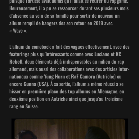
puisque l’artiste avait admis qu’il allait se retir­er du rapgame.
Heureuse­ment, il a pu se ressourcer durant ses plusieurs mois
d’absence au sein de sa famille pour sor­tir de nou­veau un
album rem­pli de bangers dès son retour en 2019 avec
« Wave ».
L’album du come­back a fait des vagues effec­tive­ment, avec des
fea­tur­ings plus qu’in­téres­sants comme avec
Luciano
et
KC
Rebell,
deux élé­ments déjà indis­pens­ables au milieu du rap
alle­mand, mais aus­si des col­lab­o­ra­tions avec des artistes inter­
na­tionaux comme
Yung Hurn
et
RaF Camo­ra
(Autriche) ou
encore
Gun­na
(USA). À sa sor­tie, l’album a même réus­si à se
hiss­er en
pre­mière place des top albums
en Alle­magne, en
deux­ième posi­tion en Autriche ain­si que jusqu’au troisième
rang en Suisse.