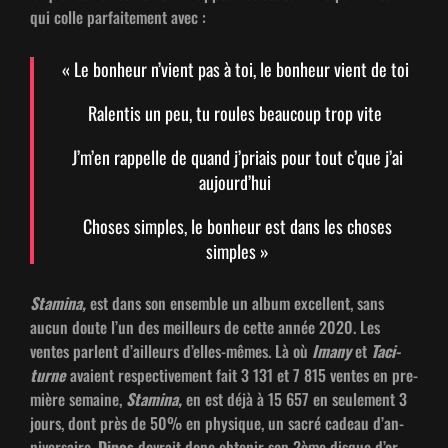
qui colle par­faite­ment avec :
« Le bon­heur n’vient pas à toi, le bon­heur vient de toi
Ralen­tis un peu, tu roules beau­coup trop vite
J’m’en rap­pelle de quand j’pri­ais pour tout c’que j’ai
aujourd’hui
Choses sim­ples, le bon­heur est dans les choses
simples »
Sta­mi­na,
est dans son ensem­ble un album excel­lent, sans
aucun doute l’un des meilleurs de cette année 2020. Les
ventes par­lent d’ailleurs d’elles-mêmes. Là où
Imany
et
Tac­i­
turne
avaient respec­tive­ment fait 3 131 et 7 815 ventes en pre­
mière semaine,
Sta­mi­na,
en est déjà à 15 657 en seule­ment 3
jours, dont près de 50% en physique, un sacré cadeau d’an­
niver­saire.
Dinos
devrait donc obtenir son 2ème disque d’or