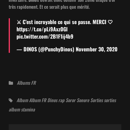
très rapi­de­ment. Et ce serait plus que mérité.
⚔️ C’est incroy­able ce qui se passe. MERCI 🤍
https://t.co/pLi9Axz0Gl
pic.twitter.com/2B1F1ij4b9
— DINOS (@PunchyDinos)
Novem­ber 30, 2020
Catégories
Albums FR
Tags,
Album
Album FR
Dinos
rap
Soror Sonore
Sorties
sorties
album
stamina