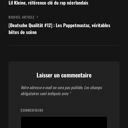
de
Précédent
Lil Kleine, référence clé du rap néerlandais
l’article
Nouvel
NOUVEL ARTICLE
article
[Deutsche Qualität #12] : Les Puppetmastaz, véritables
bêtes de scène
Laisser un commentaire
Votre adresse e-mail ne sera pas publiée.
Les champs
obligatoires sont indiqués avec
*
COMMENTAIRE