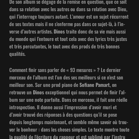
De son album se dégage de la remise en ques­tion, que ce soit
dans sa rela­tion avec les autres ou dans sa rela­tion avec Dieu,
qui l’in­ter­roge tou­jours autant. L’amour est un sujet récur­rent
de ses textes mais il ne s’en­ferme pas dans ce sujet-là, à l’in­
verse d’autres artistes.
Dinos
traite donc de sa vie mais aus­si
du monde qui l’en­toure et tout cela avec des lyrics très justes
et très per­cu­tantes, le tout avec des prods de très bonnes
qualités.
Com­ment finir sans par­ler de « 93 mesures » ? Le dernier
morceau de l’al­bum est l’un des ses meilleurs si ce n’est son
meilleur son. Sur une prod piano de
Sofi­ane Pamart
, on
retrou­ve un
Dinos
excep­tion­nel qui nous per­met de finir l’al­
bum sur une note par­faite. Dans ce morceau, il fait une réelle
intro­spec­tion. Il donne aus­si l’im­pres­sion d’avoir muri et
d’avoir trou­vé des répons­es à des ques­tions qu’il se pose
depuis longtemps main­tenant, et sem­ble même savoir où trou­
ver le bon­heur : dans les choses sim­ples. Le texte mon­tre toute
la qual­ité de l’écri­t­ure du rappeur et est sub­limé par l’in­stru