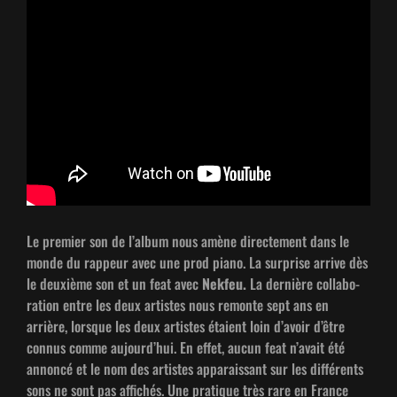
Le pre­mier son de l’al­bum nous amène directe­ment dans le
monde du rappeur avec une prod piano. La sur­prise arrive dès
le deux­ième son et un feat avec
Nek­feu.
La dernière col­lab­o­
ra­tion entre les deux artistes nous remonte sept ans en
arrière, lorsque les deux artistes étaient loin d’avoir d’être
con­nus comme aujour­d’hui. En effet, aucun feat n’avait été
annon­cé et le nom des artistes appa­rais­sant sur les dif­férents
sons ne sont pas affichés. Une pra­tique très rare en France