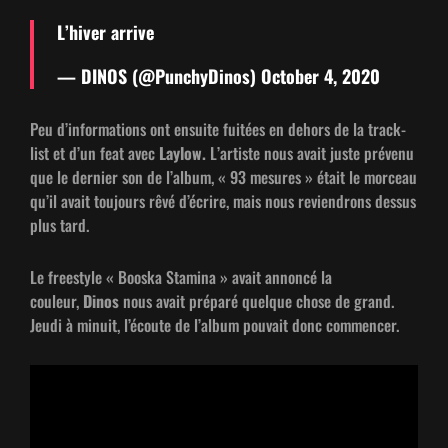
L’hiver arrive
— DINOS (@PunchyDinos)
Octo­ber 4, 2020
Peu d’in­for­ma­tions ont ensuite fuitées en dehors de la track­
list et d’un feat avec
Lay­low.
L’artiste nous avait juste prévenu
que le dernier son de l’al­bum, « 93 mesures » était le morceau
qu’il avait tou­jours rêvé d’écrire, mais nous revien­drons dessus
plus tard.
Le freestyle « Boos­ka Sta­mi­na » avait annon­cé la
couleur,
Dinos
nous avait pré­paré quelque chose de grand.
Jeu­di à minu­it, l’é­coute de l’al­bum pou­vait donc commencer.