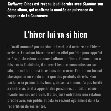
Tac­i­turne
, Dinos est revenu jeu­di dernier avec
Sta­mi­na,
son
3ème album, qui con­firme la mon­tée en puis­sance du
rappeur de La Courneuve.
L’hiver lui va si bien
Il l’avait annon­cé par un sim­ple tweet le 4 octo­bre : « L’hiv­er
arrive ». La sai­son hiver­nale est en effet par­faite pour appréci­
er à sa juste valeur un nou­v­el album de
Dinos.
Comme il en a
désor­mais l’habi­tude, il a ouvert les pré­com­man­des sur son
site, per­me­t­tant ain­si à ses fans de réserv­er l’al­bum en for­mat
clas­sique ou en vinyle ain­si que des pro­duits dérivés. Pour
par­faire sa pro­mo, Jules Jom­by, de son vrai nom, n’a pas hésité
à ren­dre vis­ite et à appel­er des per­son­nes qui ont pré­com­
mandé son nou­v­el album. Il a tou­jours entretenu une rela­tion
proche avec son pub­lic et cela se ressent égale­ment dans la
répar­ti­tion de ses ventes.