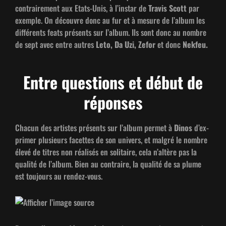
con­traire­ment aux Etats-Unis, à l’in­star de
Travis Scott
par
exem­ple. On décou­vre donc au fur et à mesure de l’al­bum les
dif­férents feats présents sur l’al­bum. Ils sont donc au nom­bre
de sept avec entre autres
Leto, Da Uzi, Zefor
et donc
Nek­feu.
Entre questions et début de
réponses
Cha­cun des artistes présents sur l’al­bum per­met à
Dinos
d’ex­
primer plusieurs facettes de son univers, et mal­gré le nom­bre
élevé de titres non réal­isés en soli­taire, cela n’altère pas la
qual­ité de l’al­bum. Bien au con­traire, la qual­ité de sa plume
est tou­jours au rendez-vous.