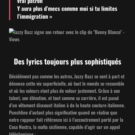
vrai patron
Y aura plus d’mecs comme moi si tu lim­ites
l’immigration »
Des lyrics toujours plus sophistiqués
Décidé­ment pas comme les autres, Jazzy Bazz se sent à part et
dénonce cette vie super­fi­cielle, où tout le monde se ressem­ble
et où les valeurs n’ont plus de valeur juste­ment. Grâce à son
tal­ent, son élé­va­tion, et tout comme sa car­rière, il est passé
d’un vête­ment dis­count ital­ien à de la haute cou­ture ital­i­enne.
Punch­line d’au­tant plus sig­ni­fica­tive quand on réalise que
notre rappeur fait référence ici à l’ac­cou­trement porté par la
Cosa Nos­tra, la mafia sicili­enne, capa­ble d’agir sur un appel
téléphonique :