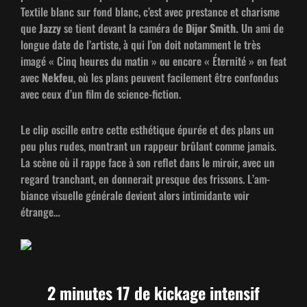
Tex­tile blanc sur fond blanc, c’est avec prestance et charisme
que
Jazzy
se tient devant la caméra de
Dijor Smith.
Un ami de
longue date de l’artiste, à qui l’on doit notam­ment le très
imagé « Cinq heures du matin » ou encore « Éter­nité » en feat
avec
Nek­feu
, où les plans peu­vent facile­ment être con­fon­dus
avec ceux d’un film de science-fiction.
Le clip oscille entre cette esthé­tique épurée et des plans un
peu plus rudes, mon­trant un rappeur brûlant comme jamais.
La scène où il rappe face à son reflet dans le miroir, avec un
regard tran­chant, en don­nerait presque des fris­sons. L’am­
biance visuelle générale devient alors intim­i­dante voir
étrange…
2 minutes 17 de kickage intensif