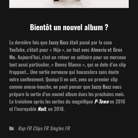
Bientôt un nouvel album ?
La dernière fois que
Jazzy Bazz
était passé par la case
YouTube, c’é­tait pour « Hijo », un feat avec
Alme­ria et Gros
Mo.
Aujour­d’hui, c’est un retour en soli­taire pour un morceau
tout aus­si par­ti­c­uli­er,
«
Ben­ny Blan­co »
,
qui se dote d’un clip
frap­pant… Une sor­tie nerveuse qui bous­culera sans doute
votre con­fine­ment. Quoiqu’il en soit, avec un pre­mier clip
comme amuse-bouche, on peut penser que
Jazzy Bazz
nous
pré­pare la sor­tie d’un nou­v­el album dans les prochains mois.
Le troisième après les sor­ties du mag­nifique
P‑Town
en 2016
et l’in­croy­able
Nuit
, en 2018.
Catégories
Rap FR
Clips FR
Singles FR