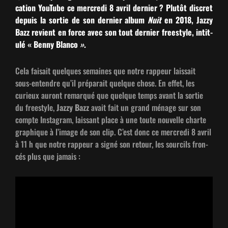
ca­tion YouTube ce mer­cre­di 8 avril dernier ? Plutôt dis­cret
depuis la sor­tie de son dernier album
Nuit
en 2018, Jazzy
Bazz revient en force avec son tout dernier freestyle, inti­t­
ulé « Ben­ny Blan­co
»
.
Cela fai­sait quelques semaines que notre rappeur lais­sait
sous-enten­dre qu’il pré­parait quelque chose. En effet, les
curieux auront remar­qué que quelque temps avant la sor­tie
du freestyle,
Jazzy Bazz
avait fait un grand ménage sur son
compte Insta­gram, lais­sant place à une toute nou­velle charte
graphique à l’im­age de son clip. C’est donc ce mer­cre­di 8 avril
à 11 h que notre rappeur a signé son retour, les sour­cils fron­
cés plus que jamais :