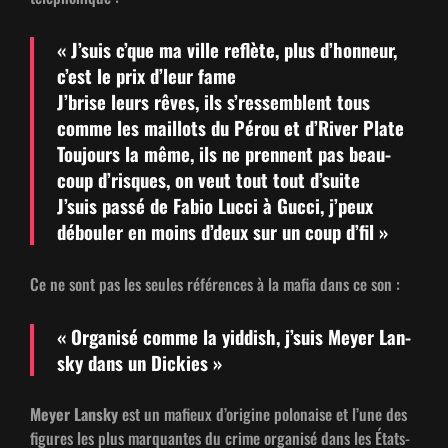
« J’su­is c’que ma ville reflète, plus d’hon­neur,
c’est le prix d’leur fame
J’brise leurs rêves, ils s’ressem­blent tous
comme les mail­lots du Pérou et d’Riv­er Plate
Tou­jours la même, ils ne pren­nent pas beau­
coup d’risques, on veut tout tout d’suite
J’su­is passé de Fabio Luc­ci à Guc­ci, j’peux
débouler en moins d’deux sur un coup d’fil »
Ce ne sont pas les seules références à la mafia dans ce son :
« Organ­isé comme la yid­dish, j’su­is Mey­er Lan­
sky dans un Dickies »
Mey­er Lan­sky
est un mafieux d’origine polon­aise et l’une des
fig­ures les plus mar­quantes du crime organ­isé dans les États-