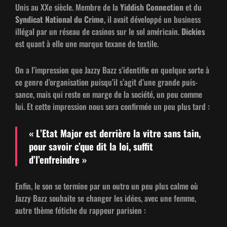
Unis au XXe siè­cle. Mem­bre de la
Yid­dish Con­nec­tion
et du
Syn­di­cat Nation­al du Crime
, il avait dévelop­pé un busi­ness
illé­gal par un réseau de casi­nos sur le sol améri­cain.
Dick­ies
est quant à elle une mar­que tex­ane de textile.
On a l’im­pres­sion que Jazzy Bazz s’i­den­ti­fie en quelque sorte à
ce genre d’or­gan­i­sa­tion puisqu’il s’ag­it d’une grande puis­
sance, mais qui reste en marge de la société, un peu comme
lui. Et cette impres­sion nous sera con­fir­mée un peu plus tard :
« L’E­tat Major est der­rière la vit­re sans tain,
pour savoir c’que dit la loi, suf­fit
d’l’enfreindre »
Enfin, le son se ter­mine par un out­ro un peu plus calme où
Jazzy Bazz souhaite se chang­er les idées, avec une femme,
autre thème fétiche du rappeur parisien :