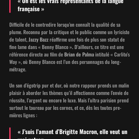
« On est les vrais représen­tants de la langue
française »
Dif­fi­cile de le con­tredire lorsqu’on con­naît la qual­ité de sa
plume. Recon­nu par la cri­tique et le pub­lic comme un lyri­ciste
de tal­ent,
Jazzy Bazz
réaf­firme une fois de plus son statut de
fine lame dans «
Ben­ny Blan­co »
.
D’ailleurs, ce titre est une
référence directe au film de
Bri­an de Pal­ma
inti­t­ulé « Carlito’s
Way », où Ben­ny Blan­co est l’un des per­son­nages du long-
métrage.
Un son d’é­gotrip pur et dur, où notre rappeur prends un malin
plaisir à abor­der les thèmes qu’il affec­tionne comme l’en­vie de
réus­site, l’ar­gent ou encore le luxe. Mais l’ul­tra parisien prend
surtout le tau­reau par les cornes, et ce, dès les toutes pre­
mières lignes :
« J’su­is l’a­mant d’B­rigitte Macron, elle veut un