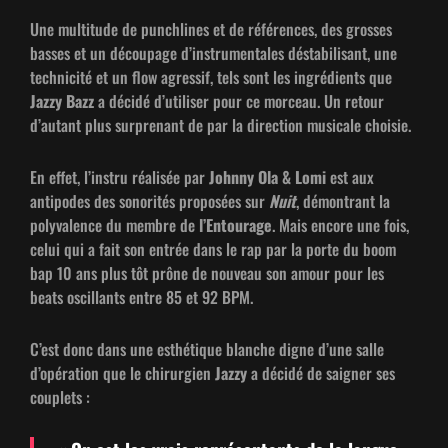
Une mul­ti­tude de punch­lines et de références, des gross­es
bass­es et un découpage d’in­stru­men­tales désta­bil­isant, une
tech­nic­ité et un flow agres­sif, tels sont les ingré­di­ents que
Jazzy Bazz
a décidé d’u­tilis­er pour ce morceau. Un retour
d’autant plus sur­prenant de par la direc­tion musi­cale choisie.
En effet, l’in­stru réal­isée par
John­ny Ola & Lomi
est aux
antipodes des sonorités pro­posées sur
Nuit
, démon­trant la
poly­va­lence du mem­bre de
l’Entourage
. Mais encore une fois,
celui qui a
fait son entrée dans le rap par la porte du boom
bap 10 ans plus tôt prône de nou­veau
son amour pour les
beats oscil­lants entre 85 et 92 BPM.
C’est donc dans une esthé­tique blanche digne d’une salle
d’opération que le chirurgien
Jazzy
a décidé de saign­er ses
couplets :