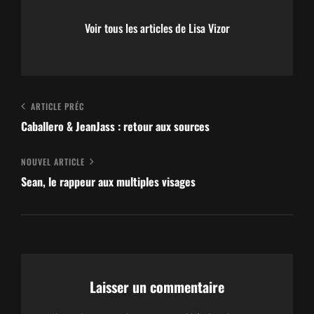
Voir tous les articles de Lisa Vizor
Navigation
Article
ARTICLE PRÉC
de
Précédent
Caballero & JeanJass : retour aux sources
l’article
Nouvel
NOUVEL ARTICLE
article
Sean, le rappeur aux multiples visages
Laisser un commentaire