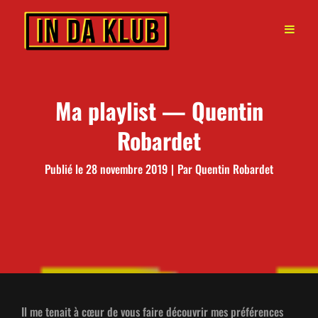
Ma playlist — Quentin
Robardet
Byline
Publié le
28 novembre 2019
|
Par
Quentin Robardet
Il me tenait à cœur de vous faire décou­vrir mes préférences