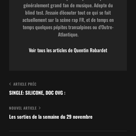
généralement grand fan de musique. Adepte du
blind test. J'essaie d'écouter tout ce qui se fait
actuellement sur la scène rap FR, et de temps en
temps quelques pépites transalpines ou d'Outre-
Atlantique.
Voir tous les articles de Quentin Robardet
Navigation
Article
ARTICLE PRÉC
de
Précédent
SINGLE: SILICONE, DOC OVG :
l’article
Nouvel
NOUVEL ARTICLE
article
Les sorties de la semaine du 29 novembre