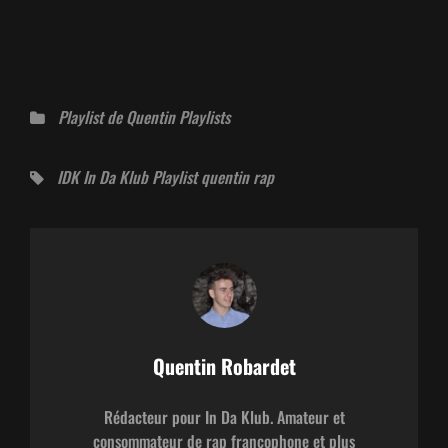
Catégories
Playlist de Quentin
Playlists
Tags,
IDK
In Da Klub
Playlist
quentin
rap
Auteur:
Quentin Robardet
Rédacteur pour In Da Klub. Amateur et
consommateur de rap francophone et plus