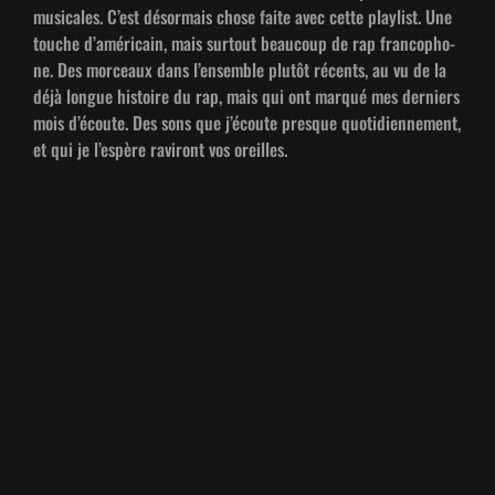
musi­cales. C’est désor­mais chose faite avec cette playlist. Une
touche d’améri­cain, mais surtout beau­coup de rap fran­coph­o­
ne. Des morceaux dans l’ensem­ble plutôt récents, au vu de la
déjà longue his­toire du rap, mais qui ont mar­qué mes derniers
mois d’é­coute. Des sons que j’é­coute presque quo­ti­di­en­nement,
et qui je l’e­spère ravi­ront vos oreilles.